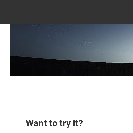
Skip
SWALLOWTAIL
to
content
CABINS
Escape
to
Nature’s
Embrace
Want to try it?