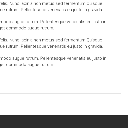
s felis. Nunc lacinia non metus sed fermentum Quisque
rutrum. Pellentesque venenatis eu justo in gravida.
odo augue rutrum. Pellentesque venenatis eu justo in
eget commodo augue rutrum.
s felis. Nunc lacinia non metus sed fermentum Quisque
rutrum. Pellentesque venenatis eu justo in gravida.
odo augue rutrum. Pellentesque venenatis eu justo in
eget commodo augue rutrum.