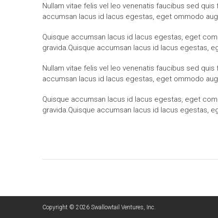
Nullam vitae felis vel leo venenatis faucibus sed qui
accumsan lacus id lacus egestas, eget ommodo augue 
Quisque accumsan lacus id lacus egestas, eget comm
gravida.Quisque accumsan lacus id lacus egestas, 
Nullam vitae felis vel leo venenatis faucibus sed qui
accumsan lacus id lacus egestas, eget ommodo augue 
Quisque accumsan lacus id lacus egestas, eget comm
gravida.Quisque accumsan lacus id lacus egestas, 
Copyright © 2026 Swallowtail Ventures, Inc.