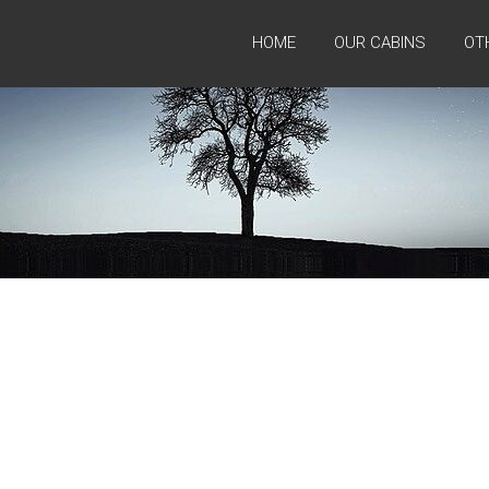
HOME
OUR CABINS
OT